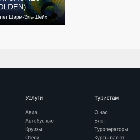
OLDEN)
ипет Шарм-Эль-Шейх
Услуги
Туристам
Авиа
О нас
Автобусные
Блог
Круизы
Туроператоры
Отели
Курсы валют