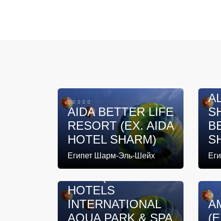
A
AIDA BETTER LIFE
S
RESORT (EX. AIDA
B
HOTEL SHARM)
S
AMARINA SUN
Египет Шарм-Эль-Шейх
Ег
RESORT & AQUA
PARK (EX. RAOUF
HOTELS
INTERNATIONAL
A
AQUA PARK & SPA
(