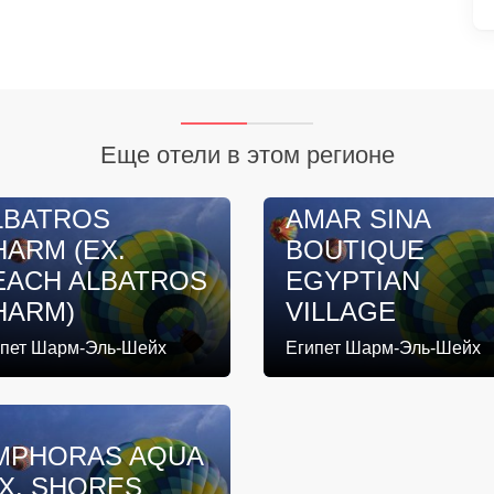
Еще отели в этом регионе
LBATROS
AMAR SINA
HARM (EX.
BOUTIQUE
EACH ALBATROS
EGYPTIAN
HARM)
VILLAGE
ипет Шарм-Эль-Шейх
Египет Шарм-Эль-Шейх
MPHORAS AQUA
EX. SHORES