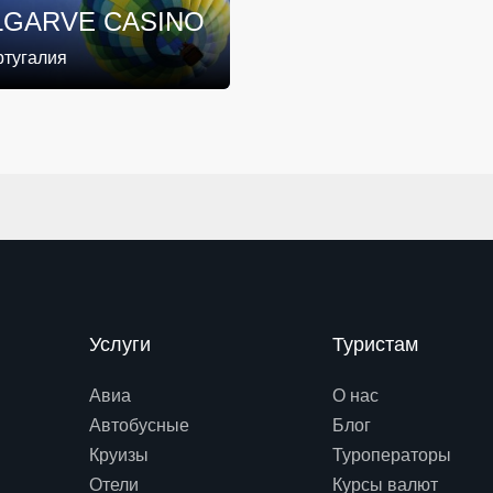
LGARVE CASINO
ртугалия
Услуги
Туристам
Авиа
О нас
Автобусные
Блог
Круизы
Туроператоры
Отели
Курсы валют