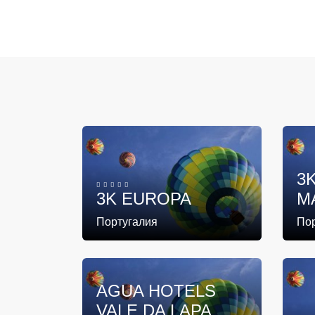
3
3K EUROPA
M
Португалия
По
AGUA HOTELS
VALE DA LAPA